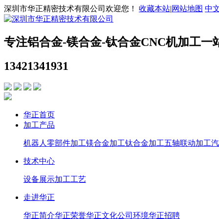
深圳市华正精密技术有限公司欢迎您！
收藏本站
|
网站地图
中
专注铝合金-镁合金-钛合金CNC机加工一
13421341931
华正首页
加工产品
机器人零部件加工
镁合金加工
钛合金加工
五轴联动加工
汽
技术中心
设备展示
加工工艺
走进华正
华正简介
华正荣誉
华正文化
公司环境
华正招聘