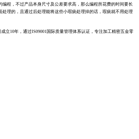
编程，不过产品本身尺寸及公差要求高，那么编程所花费的时间要长
面处理的，且通过后处理能将这些小瑕疵处理掉的话，瑕疵就不用处理
0年，通过IS09001国际质量管理体系认证，专注加工精密五金零