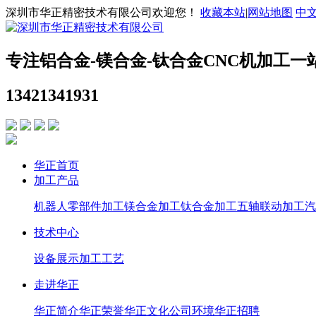
深圳市华正精密技术有限公司欢迎您！
收藏本站
|
网站地图
中
专注铝合金-镁合金-钛合金CNC机加工一
13421341931
华正首页
加工产品
机器人零部件加工
镁合金加工
钛合金加工
五轴联动加工
汽
技术中心
设备展示
加工工艺
走进华正
华正简介
华正荣誉
华正文化
公司环境
华正招聘