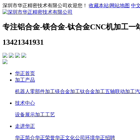
深圳市华正精密技术有限公司欢迎您！
收藏本站
|
网站地图
中
专注铝合金-镁合金-钛合金CNC机加工一
13421341931
华正首页
加工产品
机器人零部件加工
镁合金加工
钛合金加工
五轴联动加工
汽
技术中心
设备展示
加工工艺
走进华正
华正简介
华正荣誉
华正文化
公司环境
华正招聘