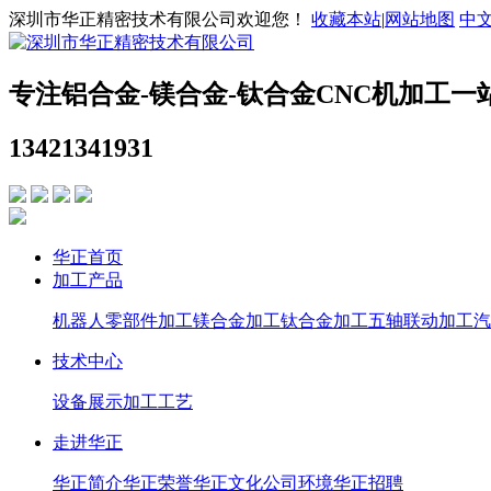
深圳市华正精密技术有限公司欢迎您！
收藏本站
|
网站地图
中
专注铝合金-镁合金-钛合金CNC机加工一
13421341931
华正首页
加工产品
机器人零部件加工
镁合金加工
钛合金加工
五轴联动加工
汽
技术中心
设备展示
加工工艺
走进华正
华正简介
华正荣誉
华正文化
公司环境
华正招聘